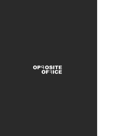
LAGERFEUER
Projekt:
Ausstellung
Jahr:
2009
, Typ:
Installation
Team:
Tim Krasser, Henri Seiffert,
Benedikt Hartl
Ort:
München
-00:59
"Die interaktive Installation von Benedikt Hartl, Tim Krasser und Henri
Seiffert dockt an den Archetyp einer Lagerfeuer-Situation an: Kisten
sind um einen Haufen von verkabelten Lautsprechern angeordnet.